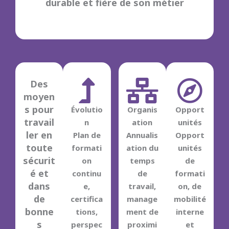
durable et fière de son métier
Des
moyen
s pour
Évolutio
Organis
Opport
travail
n
ation
unités
ler en
Plan de
Annualis
Opport
toute
formati
ation du
unités
sécurit
on
temps
de
é et
continu
de
formati
dans
e,
travail,
on, de
de
certifica
manage
mobilité
bonne
tions,
ment de
interne
s
perspec
proximi
et