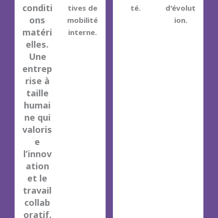
conditi
tives de
té.
d'évolut
ons
mobilité
ion.
matéri
interne.
elles.
Une
entrep
rise à
taille
humai
ne qui
valoris
e
l’innov
ation
et le
travail
collab
oratif.